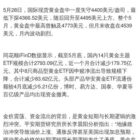
5月28日，国际现货黄金盘中一度失守4400美元/盎司，最
低下探4366.52美元，随后回升至4495美元上方。整个5
月，黄金盘中最高曾触及4773美元，但月末收盘在4539
美元，月内波动剧烈。
同花顺iFinD数据显示，截至5月底，国内14只黄金主题
ETF规模合计2793.09亿元，近一个月合计减少179.75亿
元。其中8只商品型黄金ETF因申赎净流出导致规模下
降，合计减少83.62亿元。头部产品华安黄金ETF流通份
额较4月底减少5.21亿份，博时、易方达、国泰、华夏等
百亿级产品均出现资金撤离。
金价震荡、资金流出的背后，是黄金短期与长期逻辑的激
烈冲突。平安期货研究所所长李晨阳分析指出：“地缘政
治冲突导致油价上涨、通胀反弹甚至美国出现加息预期，
驱动黄金价格的短期逻辑跟长期逻辑发生了矛盾。黄金在