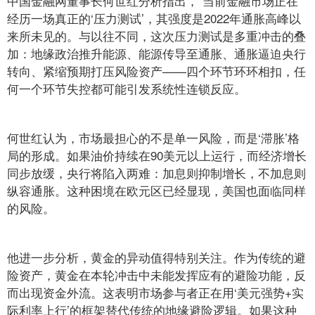
中国金融网董事长何世红分析指出，“当前金融市场正在
经历一场真正的‘压力测试’，其强度是2022年通胀高峰以
来所未见的。与以往不同，这次压力测试是多重冲击的叠
加：地缘政治推升能源、能源传导至通胀、通胀逼迫央行
转向、紧缩预期打压风险资产——四个环节环环相扣，任
何一个环节失控都可能引发系统性连锁反应。
何世红认为，市场最担心的不是单一风险，而是‘滞胀’格
局的形成。如果油价持续在90美元以上运行，而经济增长
同步放缓，央行将陷入两难：加息则抑制增长，不加息则
纵容通胀。这种困境在欧元区已经显现，美国也面临同样
的风险。
他进一步分析，黄金的异动值得特别关注。作为传统的避
险资产，黄金在本轮冲击中未能发挥应有的避险功能，反
而出现资金外流。这表明市场参与者正在用‘美元强势+实
际利率上行’的框架替代传统的地缘避险逻辑。如果这种